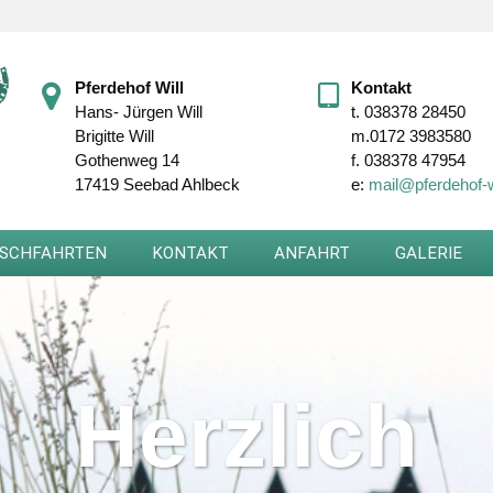
Pferdehof Will
Kontakt
Hans- Jürgen Will
t.
038378 28450
Brigitte Will
m.
0172 3983580
Gothenweg 14
f.
038378 47954
17419 Seebad Ahlbeck
e:
mail@pferdehof-w
SCHFAHRTEN
KONTAKT
ANFAHRT
GALERIE
Herzlich
Herzlich
Herzlich